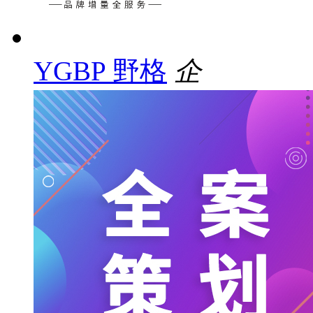
YGBP 野格
企