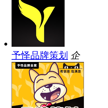
予怿品牌策划
企